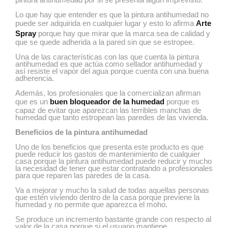
pintura antihumedad por si se presenta algún imprevisto.
Lo que hay que entender es que la pintura antihumedad no
puede ser adquirida en cualquier lugar y esto lo afirma
Arte
Spray
porque hay que mirar que la marca sea de calidad y
que se quede adherida a la pared sin que se estropee.
Una de las características con las que cuenta la pintura
antihumedad es que actúa como sellador antihumedad y
así resiste el vapor del agua porque cuenta con una buena
adherencia.
Además, los profesionales que la comercializan afirman
que es un
buen bloqueador de la humedad
porque es
capaz de evitar que aparezcan las terribles manchas de
humedad que tanto estropean las paredes de las vivienda.
Beneficios de la pintura antihumedad
Uno de los beneficios que presenta este producto es que
puede reducir los gastos de mantenimiento de cualquier
casa porque la pintura antihumedad puede reducir y mucho
la necesidad de tener que estar contratando a profesionales
para que reparen las paredes de la casa.
Va a mejorar y mucho la salud de todas aquellas personas
que estén viviendo dentro de la casa porque previene la
humedad y no permite que aparezca el moho.
Se produce un incremento bastante grande con respecto al
valor de la casa porque si el usuario mantiene