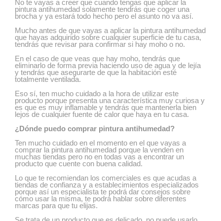
No te vayas a creer que cuando tengas que aplicar la
pintura antihumedad solamente tendrás que coger una
brocha y ya estará todo hecho pero el asunto no va así.
Mucho antes de que vayas a aplicar la pintura antihumedad
que hayas adquirido sobre cualquier superficie de tu casa,
tendrás que revisar para confirmar si hay moho o no.
En el caso de que veas que hay moho, tendrás que
eliminarlo de forma previa haciendo uso de agua y de lejía
y tendrás que asegurarte de que la habitación esté
totalmente ventilada.
Eso sí, ten mucho cuidado a la hora de utilizar este
producto porque presenta una característica muy curiosa y
es que es muy inflamable y tendrás que mantenerla bien
lejos de cualquier fuente de calor que haya en tu casa.
¿Dónde puedo comprar pintura antihumedad?
Ten mucho cuidado en el momento en el que vayas a
comprar la pintura antihumedad porque la venden en
muchas tiendas pero no en todas vas a encontrar un
producto que cuente con buena calidad.
Lo que te recomiendan los comerciales es que acudas a
tiendas de confianza y a establecimientos especializados
porque así un especialista te podrá dar consejos sobre
cómo usar la misma, te podrá hablar sobre diferentes
marcas para que tu elijas.
Se trata de un producto que es delicado, no puede usarlo