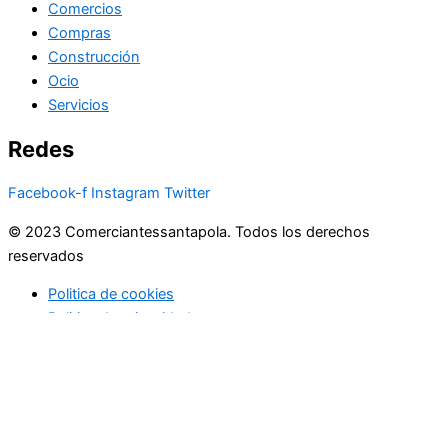
Comercios
Compras
Construcción
Ocio
Servicios
Redes
Facebook-f
Instagram
Twitter
© 2023 Comerciantessantapola. Todos los derechos
reservados
Politica de cookies
Politica de privacidad
Este sitio web utiliza cookies propias y de terceros para dar un
mejor servicio. Las cookies no se utilizan para recoger
información de carácter personal. Si continúa navegando se