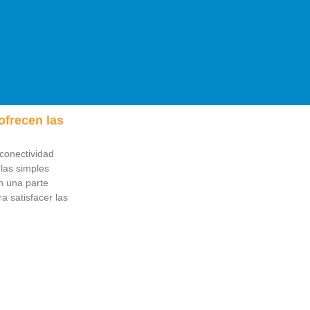
ofrecen las
conectividad
las simples
en una parte
a satisfacer las