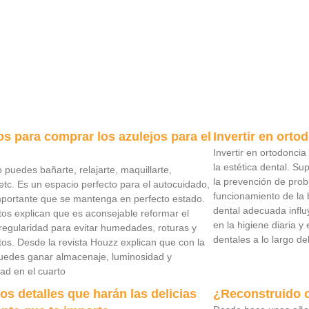
s para comprar los azulejos para el
Invertir en orto
Invertir en ortodonci
la estética dental. Su
 puedes bañarte, relajarte, maquillarte,
la prevención de prob
 etc. Es un espacio perfecto para el autocuidado,
funcionamiento de la 
mportante que se mantenga en perfecto estado.
dental adecuada influ
tos explican que es aconsejable reformar el
en la higiene diaria y
regularidad para evitar humedades, roturas y
dentales a lo largo de
os. Desde la revista Houzz explican que con la
uedes ganar almacenaje, luminosidad y
dad en el cuarto
s detalles que harán las delicias
¿Reconstruido 