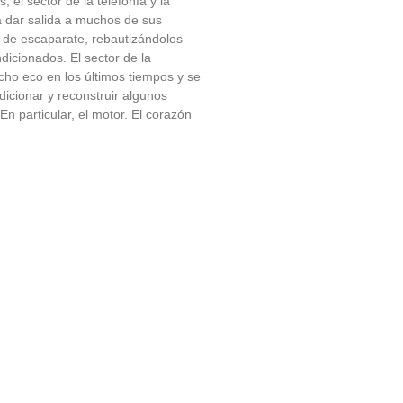
el sector de la telefonía y la
a dar salida a muchos de sus
o de escaparate, rebautizándolos
dicionados. El sector de la
ho eco en los últimos tiempos y se
icionar y reconstruir algunos
n particular, el motor. El corazón