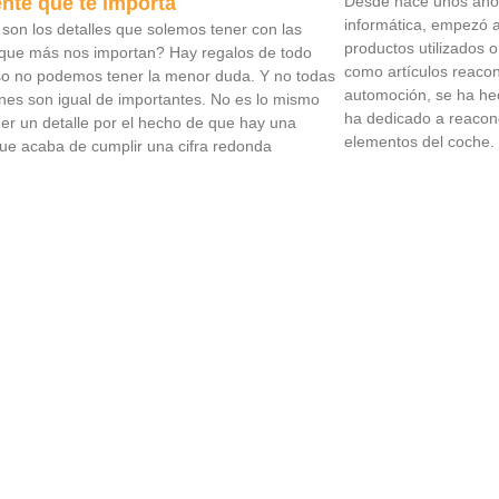
ente que te importa
Desde hace unos años, 
informática, empezó 
son los detalles que solemos tener con las
productos utilizados 
que más nos importan? Hay regalos de todo
como artículos reacon
eso no podemos tener la menor duda. Y no todas
automoción, se ha hec
ones son igual de importantes. No es lo mismo
ha dedicado a reacond
ner un detalle por el hecho de que hay una
elementos del coche. E
ue acaba de cumplir una cifra redonda