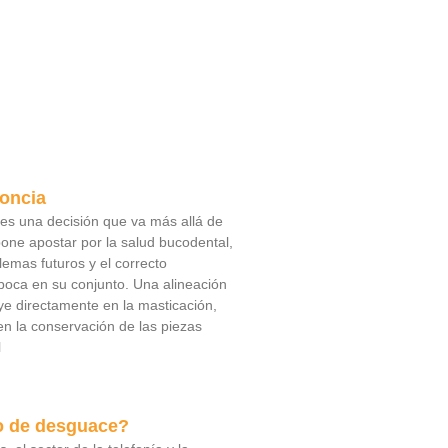
doncia
a es una decisión que va más allá de
pone apostar por la salud bucodental,
lemas futuros y el correcto
boca en su conjunto. Una alineación
ye directamente en la masticación,
 en la conservación de las piezas
l
o de desguace?