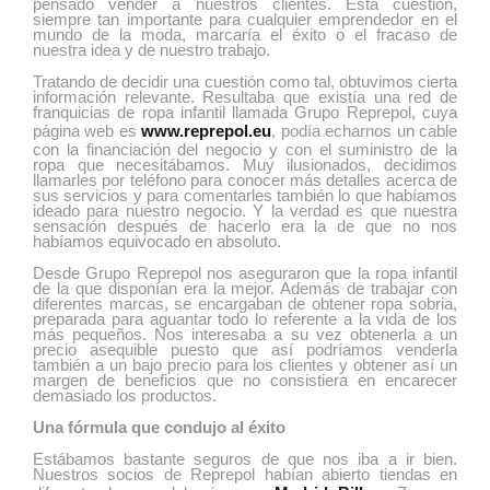
pensado vender a nuestros clientes. Esta cuestión,
siempre tan importante para cualquier emprendedor en el
mundo de la moda, marcaría el éxito o el fracaso de
nuestra idea y de nuestro trabajo.
Tratando de decidir una cuestión como tal, obtuvimos cierta
información relevante. Resultaba que existía una red de
franquicias de ropa infantil llamada Grupo Reprepol, cuya
página web es
www.reprepol.eu
, podía echarnos un cable
con la financiación del negocio y con el suministro de la
ropa que necesitábamos. Muy ilusionados, decidimos
llamarles por teléfono para conocer más detalles acerca de
sus servicios y para comentarles también lo que habíamos
ideado para nuestro negocio. Y la verdad es que nuestra
sensación después de hacerlo era la de que no nos
habíamos equivocado en absoluto.
Desde Grupo Reprepol nos aseguraron que la ropa infantil
de la que disponían era la mejor. Además de trabajar con
diferentes marcas, se encargaban de obtener ropa sobria,
preparada para aguantar todo lo referente a la vida de los
más pequeños. Nos interesaba a su vez obtenerla a un
precio asequible puesto que así podríamos venderla
también a un bajo precio para los clientes y obtener así un
margen de beneficios que no consistiera en encarecer
demasiado los productos.
Una fórmula que condujo al éxito
Estábamos bastante seguros de que nos iba a ir bien.
Nuestros socios de Reprepol habían abierto tiendas en