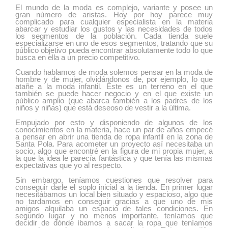
El mundo de la moda es complejo, variante y posee un
gran número de aristas. Hoy por hoy parece muy
complicado para cualquier especialista en la materia
abarcar y estudiar los gustos y las necesidades de todos
los segmentos de la población. Cada tienda suele
especializarse en uno de esos segmentos, tratando que su
público objetivo pueda encontrar absolutamente todo lo que
busca en ella a un precio competitivo.
Cuando hablamos de moda solemos pensar en la moda de
hombre y de mujer, olvidándonos de, por ejemplo, lo que
atañe a la moda infantil. Éste es un terreno en el que
también se puede hacer negocio y en el que existe un
público amplio (que abarca también a los padres de los
niños y niñas) que está deseoso de vestir a la última.
Empujado por esto y disponiendo de algunos de los
conocimientos en la materia, hace un par de años empecé
a pensar en abrir una tienda de ropa infantil en la zona de
Santa Pola. Para acometer un proyecto así necesitaba un
socio, algo que encontré en la figura de mi propia mujer, a
la que la idea le parecía fantástica y que tenía las mismas
expectativas que yo al respecto.
Sin embargo, teníamos cuestiones que resolver para
conseguir darle el soplo inicial a la tienda. En primer lugar
necesitábamos un local bien situado y espacioso, algo que
no tardamos en conseguir gracias a que uno de mis
amigos alquilaba un espacio de tales condiciones. En
segundo lugar y no menos importante, teníamos que
decidir de dónde íbamos a sacar la ropa que teníamos